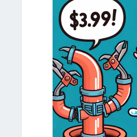
Jangan
Kaget
dengan
Perkembangan
Harga
Pipa
PVC,
HDPE,
dan
PPR